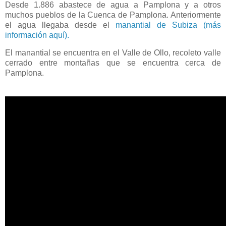
Desde 1.886 abastece de agua a Pamplona y a otros
muchos pueblos de la Cuenca de Pamplona. Anteriormente
el agua llegaba desde el
manantial de Subiza (más
información aquí).
El manantial se encuentra en el Valle de Ollo, recoleto valle
cerrado entre montañas que se encuentra cerca de
Pamplona.